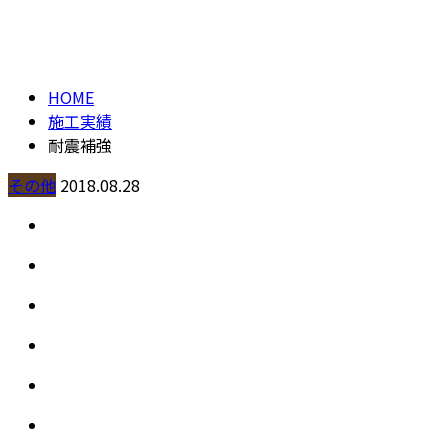
施工実績
contact
HOME
施工実績
耐震補強
その他
2018.08.28