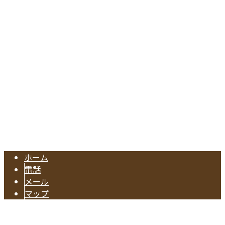
〒476-0002
愛知県東海市名和町切戸17
Googleマップで確認する
TEL.052-604-1289/FAX.052-601-4370
東海市の工務店『有限会社早川建築』は注文住宅やリフォー
Copyright © 注文住宅のご依頼や水回りリフォームに対応の業者なら東海
市で活動する有限会社早川建築へ. All rights reserved.
ホーム
電話
メール
マップ