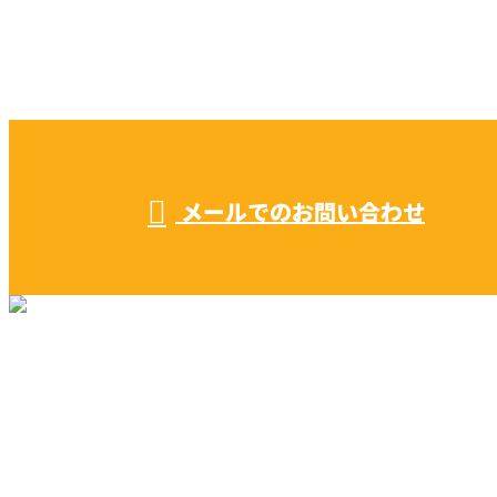
052-604-1289
受付／ 8:00～18:00
業務に関係のないお問い合わせは対応致し兼ねます。
メールでのお問い合わせ
リフォーム・リノベーション
早川建築の家づくり
施工実績
早川建築を知る
ブログ