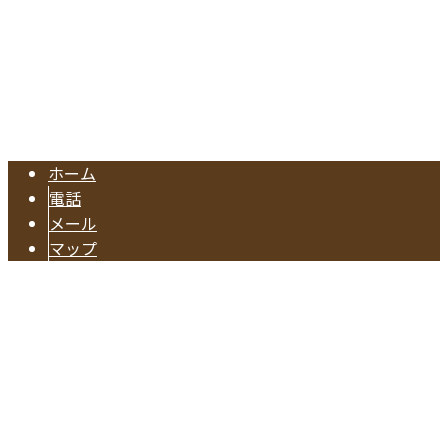
東海市の工務店『有限会社早川建築』は注文住宅やリフォー
Copyright © 注文住宅のご依頼や水回りリフォームに対応の業者なら東海
市で活動する有限会社早川建築へ. All rights reserved.
ホーム
電話
メール
マップ