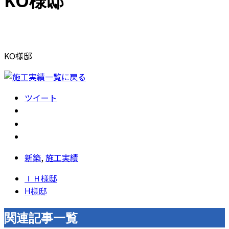
KO様邸
KO様邸
ツイート
新築
,
施工実績
ＩＨ様邸
H様邸
関連記事一覧