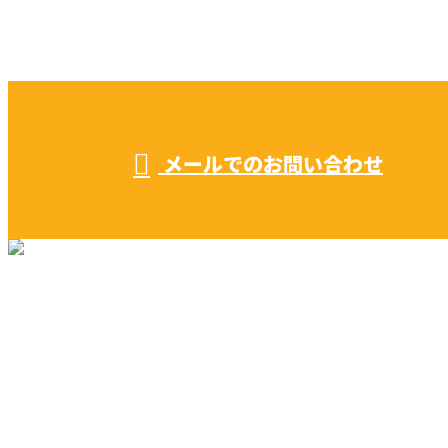
052-604-1289
受付／ 8:00～18:00
業務に関係のないお問い合わせは対応致し兼ねます。
メールでのお問い合わせ
リフォーム・リノベーション
早川建築の家づくり
施工実績
早川建築を知る
ブログ
コラム