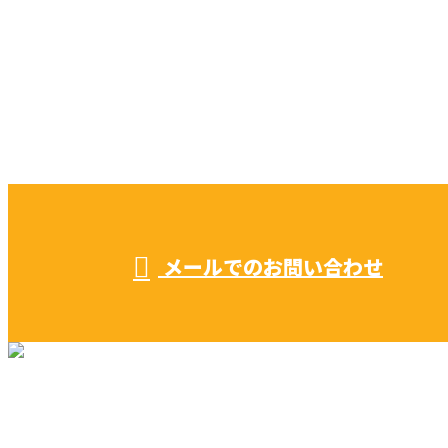
CONTACT
お電話でのお問い合わせ
052-604-1289
受付／ 8:00～18:00
業務に関係のないお問い合わせは対応致し兼ねます。
メールでのお問い合わせ
リフォーム・リノベーション
早川建築の家づくり