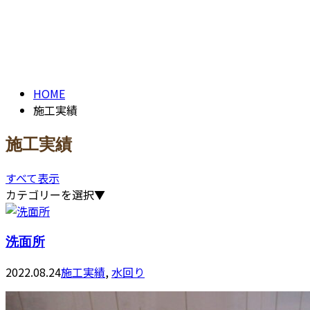
施工実績
contact
PAST WORK
HOME
施工実績
施工実績
すべて表示
カテゴリーを選択▼
洗面所
2022.08.24
施工実績
,
水回り