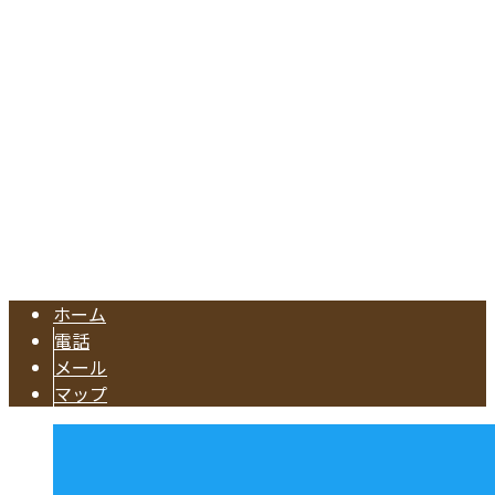
愛知県東海市名和町切戸17
Googleマップで確認する
TEL.052-604-1289/FAX.052-601-4370
東海市の工務店『有限会社早川建築』は注文住宅やリフォー
Copyright © 注文住宅のご依頼や水回りリフォームに対応の業者なら東海
市で活動する有限会社早川建築へ. All rights reserved.
ホーム
電話
メール
マップ