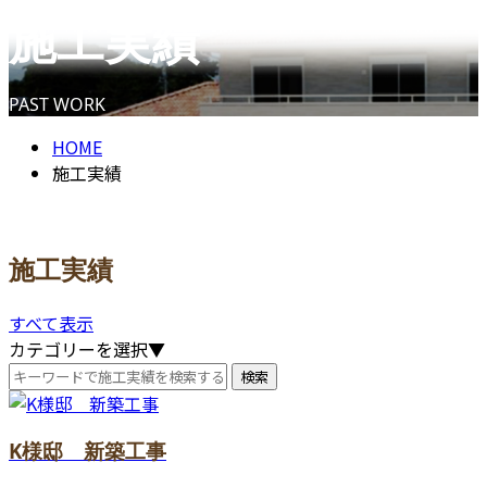
施工実績
contact
PAST WORK
HOME
施工実績
施工実績
すべて表示
カテゴリーを選択▼
K様邸 新築工事