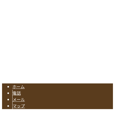
〒476-0002
愛知県東海市名和町切戸17
Googleマップで確認する
TEL.052-604-1289/FAX.052-601-4370
東海市の工務店『有限会社早川建築』は注文住宅やリフォー
Copyright © 注文住宅のご依頼や水回りリフォームに対応の業者なら東海
市で活動する有限会社早川建築へ. All rights reserved.
ホーム
電話
メール
マップ