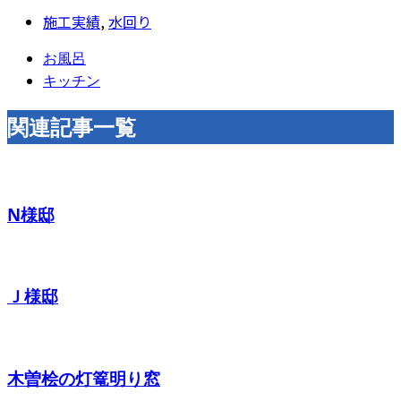
施工実績
,
水回り
お風呂
キッチン
関連記事一覧
N様邸
Ｊ様邸
木曽桧の灯篭明り窓