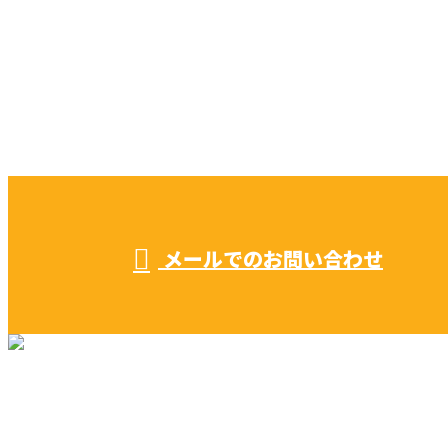
CONTACT
お電話でのお問い合わせ
052-604-1289
受付／ 8:00～18:00
業務に関係のないお問い合わせは対応致し兼ねます。
メールでのお問い合わせ
リフォーム・リノベーション
早川建築の家づくり