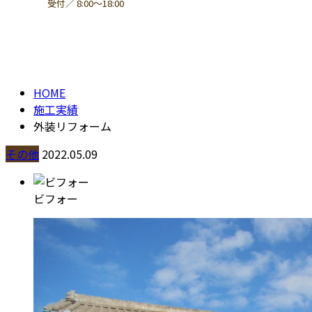
受付／ 8:00～18:00
施工実績
contact
HOME
施工実績
外装リフォーム
その他
2022.05.09
ビフォー