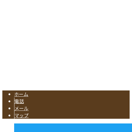
〒476-0002
愛知県東海市名和町切戸17
Googleマップで確認する
TEL.052-604-1289/FAX.052-601-4370
東海市の工務店『有限会社早川建築』は注文住宅やリフォー
Copyright © 注文住宅のご依頼や水回りリフォームに対応の業者なら東海
市で活動する有限会社早川建築へ. All rights reserved.
ホーム
電話
メール
マップ