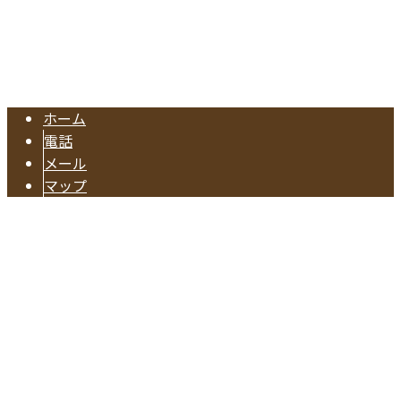
東海市の工務店『有限会社早川建築』は注文住宅やリフォー
Copyright © 注文住宅のご依頼や水回りリフォームに対応の業者なら東海
市で活動する有限会社早川建築へ. All rights reserved.
ホーム
電話
メール
マップ