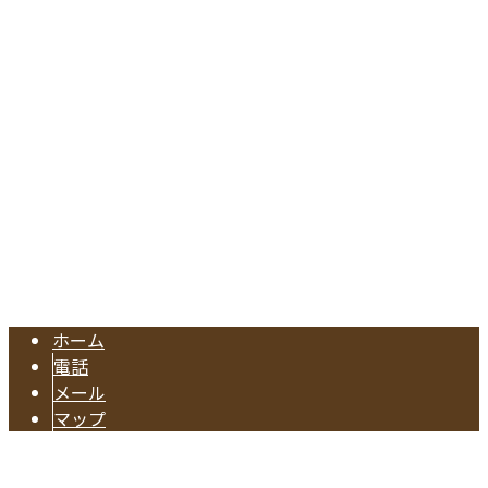
〒476-0002
愛知県東海市名和町切戸17
Googleマップで確認する
TEL.052-604-1289/FAX.052-601-4370
東海市の工務店『有限会社早川建築』は注文住宅やリフォー
Copyright © 注文住宅のご依頼や水回りリフォームに対応の業者なら東海
市で活動する有限会社早川建築へ. All rights reserved.
ホーム
電話
メール
マップ