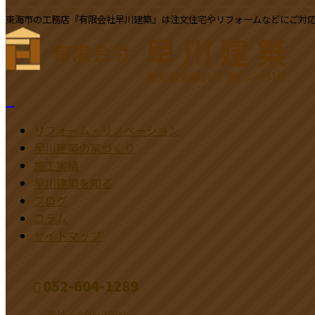
東海市の工務店『有限会社早川建築』は注文住宅やリフォームなどにご対
リフォーム・リノベーション
早川建築の家づくり
施工実績
早川建築を知る
ブログ
コラム
サイトマップ
052-604-1289
受付／ 8:00～18:00