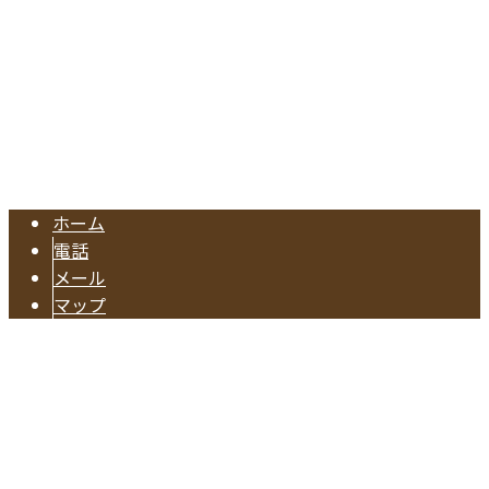
TEL.052-604-1289/FAX.052-601-4370
東海市の工務店『有限会社早川建築』は注文住宅やリフォー
Copyright © 注文住宅のご依頼や水回りリフォームに対応の業者なら東海
市で活動する有限会社早川建築へ. All rights reserved.
ホーム
電話
メール
マップ