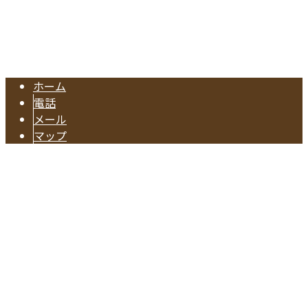
東海市の工務店『有限会社早川建築』は注文住宅やリフォー
Copyright © 注文住宅のご依頼や水回りリフォームに対応の業者なら東海
市で活動する有限会社早川建築へ. All rights reserved.
ホーム
電話
メール
マップ