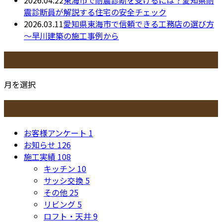
震診断員が解説する住宅の安全チェック
2026.03.11
愛知県東海市で信頼できる工務店の選び方
～早川建築の施工事例から
月別アーカイブ
月を選択
カテゴリー
お客様アンケート
1
お知らせ
126
施工実績
108
キッチン
10
サッシ交換
5
その他
25
リビング
5
ロフト・天井
9