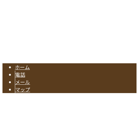
TEL.052-604-1289/FAX.052-601-4370
東海市の工務店『有限会社早川建築』は注文住宅やリフォー
Copyright © 注文住宅のご依頼や水回りリフォームに対応の業者なら東海
市で活動する有限会社早川建築へ. All rights reserved.
ホーム
電話
メール
マップ