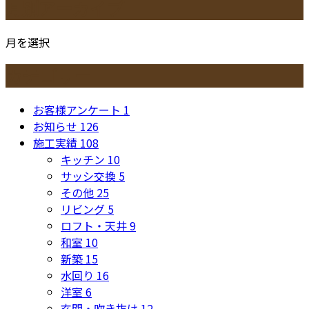
月別アーカイブ
月を選択
カテゴリー
お客様アンケート
1
お知らせ
126
施工実績
108
キッチン
10
サッシ交換
5
その他
25
リビング
5
ロフト・天井
9
和室
10
新築
15
水回り
16
洋室
6
玄関・吹き抜け
12