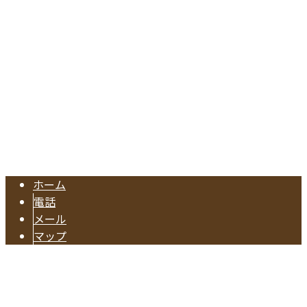
Googleマップで確認する
TEL.052-604-1289/FAX.052-601-4370
東海市の工務店『有限会社早川建築』は注文住宅やリフォー
Copyright © 注文住宅のご依頼や水回りリフォームに対応の業者なら東海
市で活動する有限会社早川建築へ. All rights reserved.
ホーム
電話
メール
マップ