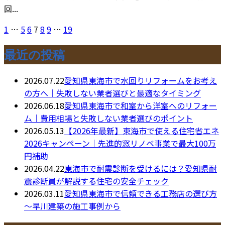
回...
1
…
5
6
7
8
9
…
19
最近の投稿
2026.07.22
愛知県東海市で水回りリフォームをお考え
の方へ｜失敗しない業者選びと最適なタイミング
2026.06.18
愛知県東海市で和室から洋室へのリフォー
ム｜費用相場と失敗しない業者選びのポイント
2026.05.13
【2026年最新】東海市で使える住宅省エネ
2026キャンペーン｜先進的窓リノベ事業で最大100万
円補助
2026.04.22
東海市で耐震診断を受けるには？愛知県耐
震診断員が解説する住宅の安全チェック
2026.03.11
愛知県東海市で信頼できる工務店の選び方
～早川建築の施工事例から