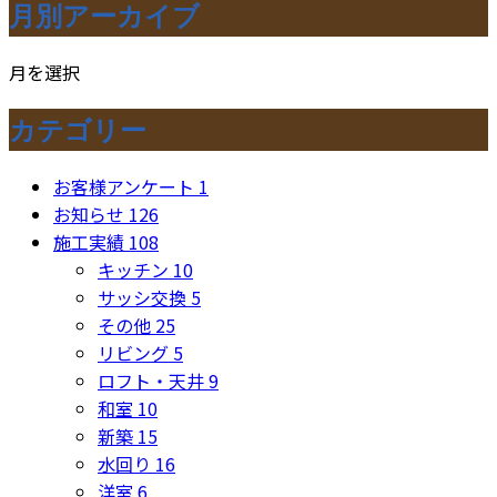
月別アーカイブ
月を選択
カテゴリー
お客様アンケート
1
お知らせ
126
施工実績
108
キッチン
10
サッシ交換
5
その他
25
リビング
5
ロフト・天井
9
和室
10
新築
15
水回り
16
洋室
6