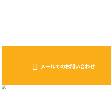
CONTACT
お電話でのお問い合わせ
052-604-1289
受付／ 8:00～18:00
業務に関係のないお問い合わせは対応致し兼ねます。
メールでのお問い合わせ
リフォーム・リノベーション
早川建築の家づくり