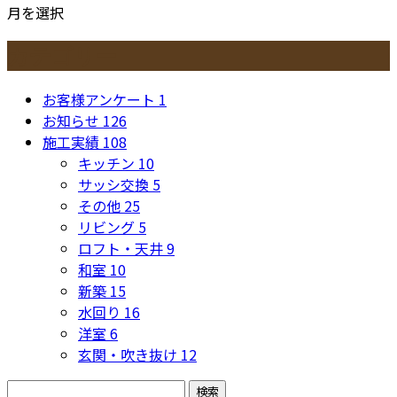
月を選択
カテゴリー
お客様アンケート
1
お知らせ
126
施工実績
108
キッチン
10
サッシ交換
5
その他
25
リビング
5
ロフト・天井
9
和室
10
新築
15
水回り
16
洋室
6
玄関・吹き抜け
12