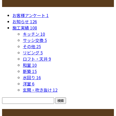
カテゴリー
お客様アンケート
1
お知らせ
126
施工実績
108
キッチン
10
サッシ交換
5
その他
25
リビング
5
ロフト・天井
9
和室
10
新築
15
水回り
16
洋室
6
玄関・吹き抜け
12
コラム