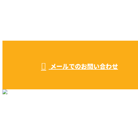
お電話でのお問い合わせ
052-604-1289
受付／ 8:00～18:00
業務に関係のないお問い合わせは対応致し兼ねます。
メールでのお問い合わせ
リフォーム・リノベーション
早川建築の家づくり
施工実績
早川建築を知る