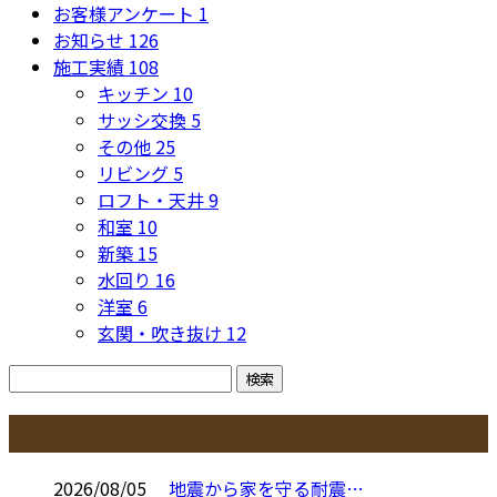
お客様アンケート
1
お知らせ
126
施工実績
108
キッチン
10
サッシ交換
5
その他
25
リビング
5
ロフト・天井
9
和室
10
新築
15
水回り
16
洋室
6
玄関・吹き抜け
12
コラム
2026/08/05
地震から家を守る耐震…