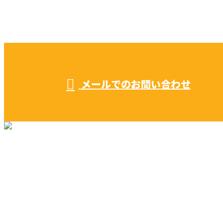
052-604-1289
受付／ 8:00～18:00
業務に関係のないお問い合わせは対応致し兼ねます。
メールでのお問い合わせ
リフォーム・リノベーション
早川建築の家づくり
施工実績
早川建築を知る
ブログ
コラム