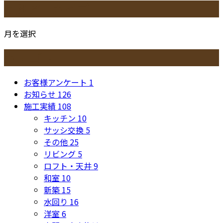
月別アーカイブ
月を選択
カテゴリー
お客様アンケート
1
お知らせ
126
施工実績
108
キッチン
10
サッシ交換
5
その他
25
リビング
5
ロフト・天井
9
和室
10
新築
15
水回り
16
洋室
6