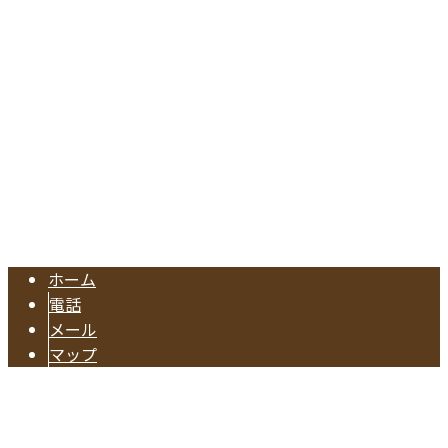
愛知県東海市名和町切戸17
Googleマップで確認する
TEL.052-604-1289/FAX.052-601-4370
東海市の工務店『有限会社早川建築』は注文住宅やリフォー
Copyright © 注文住宅のご依頼や水回りリフォームに対応の業者なら東海
市で活動する有限会社早川建築へ. All rights reserved.
ホーム
電話
メール
マップ