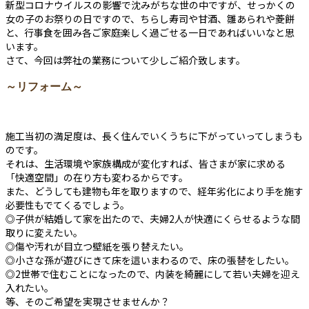
新型コロナウイルスの影響で沈みがちな世の中ですが、せっかくの
女の子のお祭りの日ですので、ちらし寿司や甘酒、雛あられや菱餅
と、行事食を囲み各ご家庭楽しく過ごせる一日であればいいなと思
います。
さて、今回は弊社の業務について少しご紹介致します。
～リフォーム～
施工当初の満足度は、長く住んでいくうちに下がっていってしまうも
のです。
それは、生活環境や家族構成が変化すれば、皆さまが家に求める
「快適空間」の在り方も変わるからです。
また、どうしても建物も年を取りますので、経年劣化により手を施す
必要性もでてくるでしょう。
◎子供が結婚して家を出たので、夫婦2人が快適にくらせるような間
取りに変えたい。
◎傷や汚れが目立つ壁紙を張り替えたい。
◎小さな孫が遊びにきて床を這いまわるので、床の張替をしたい。
◎2世帯で住むことになったので、内装を綺麗にして若い夫婦を迎え
入れたい。
等、そのご希望を実現させませんか？