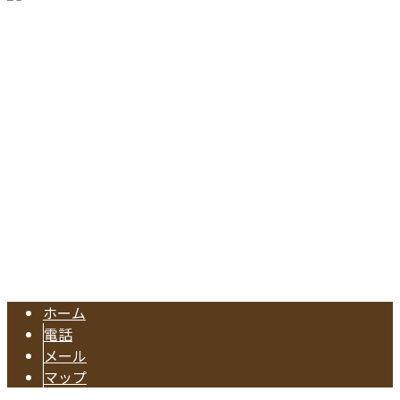
〒476-0002
愛知県東海市名和町切戸17
Googleマップで確認する
TEL.052-604-1289/FAX.052-601-4370
東海市の工務店『有限会社早川建築』は注文住宅やリフォー
Copyright © 注文住宅のご依頼や水回りリフォームに対応の業者なら東海
市で活動する有限会社早川建築へ. All rights reserved.
ホーム
電話
メール
マップ