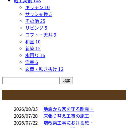
施工実績
108
キッチン
10
サッシ交換
5
その他
25
リビング
5
ロフト・天井
9
和室
10
新築
15
水回り
16
洋室
6
玄関・吹き抜け
12
コラム
2026/08/05
地震から家を守る耐震…
2026/07/28
床張り替え工事の施工…
2026/07/22
増改築工事における確…