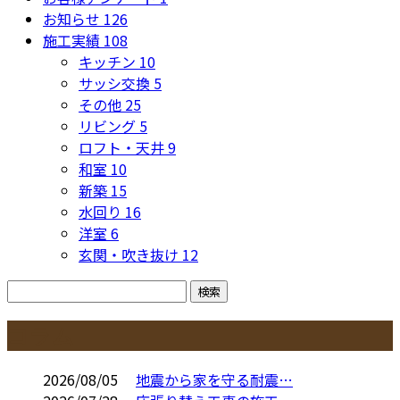
お知らせ
126
施工実績
108
キッチン
10
サッシ交換
5
その他
25
リビング
5
ロフト・天井
9
和室
10
新築
15
水回り
16
洋室
6
玄関・吹き抜け
12
コラム
2026/08/05
地震から家を守る耐震…