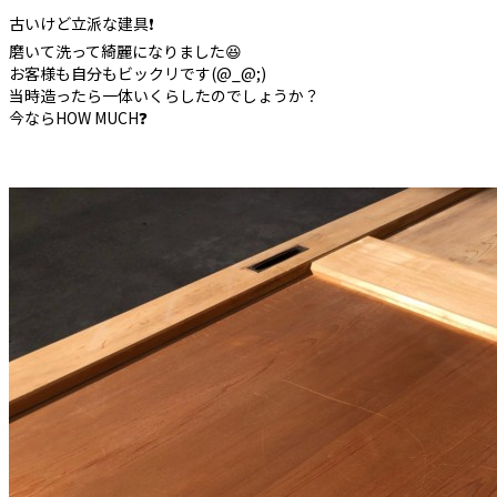
古いけど立派な建具❗️
磨いて洗って綺麗になりました😆
お客様も自分もビックリです(@_@;)
当時造ったら一体いくらしたのでしょうか？
今ならHOW MUCH❓