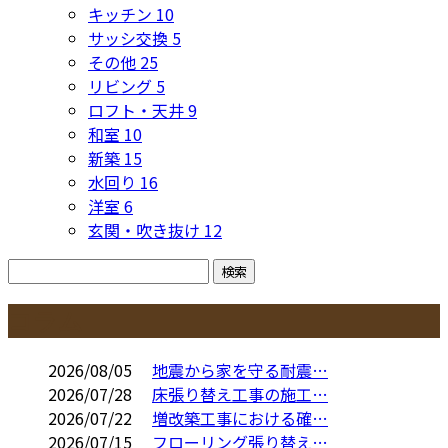
キッチン
10
サッシ交換
5
その他
25
リビング
5
ロフト・天井
9
和室
10
新築
15
水回り
16
洋室
6
玄関・吹き抜け
12
コラム
2026/08/05
地震から家を守る耐震…
2026/07/28
床張り替え工事の施工…
2026/07/22
増改築工事における確…
2026/07/15
フローリング張り替え…