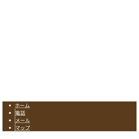
〒476-0002
愛知県東海市名和町切戸17
Googleマップで確認する
TEL.052-604-1289/FAX.052-601-4370
東海市の工務店『有限会社早川建築』は注文住宅やリフォー
Copyright © 注文住宅のご依頼や水回りリフォームに対応の業者なら東海
市で活動する有限会社早川建築へ. All rights reserved.
ホーム
電話
メール
マップ