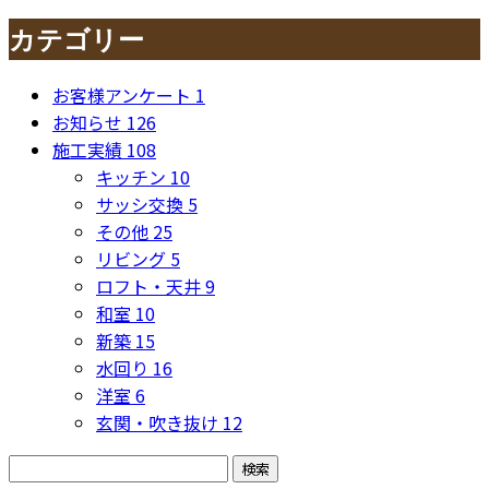
カテゴリー
お客様アンケート
1
お知らせ
126
施工実績
108
キッチン
10
サッシ交換
5
その他
25
リビング
5
ロフト・天井
9
和室
10
新築
15
水回り
16
洋室
6
玄関・吹き抜け
12