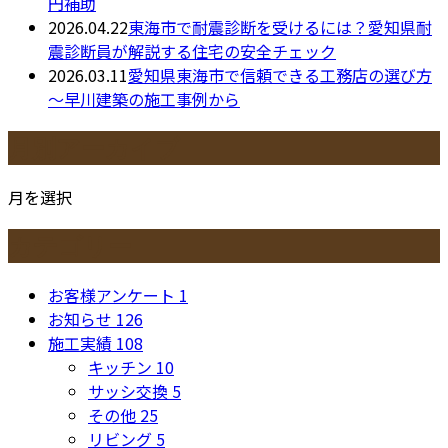
円補助
2026.04.22
東海市で耐震診断を受けるには？愛知県耐
震診断員が解説する住宅の安全チェック
2026.03.11
愛知県東海市で信頼できる工務店の選び方
～早川建築の施工事例から
月別アーカイブ
月を選択
カテゴリー
お客様アンケート
1
お知らせ
126
施工実績
108
キッチン
10
サッシ交換
5
その他
25
リビング
5