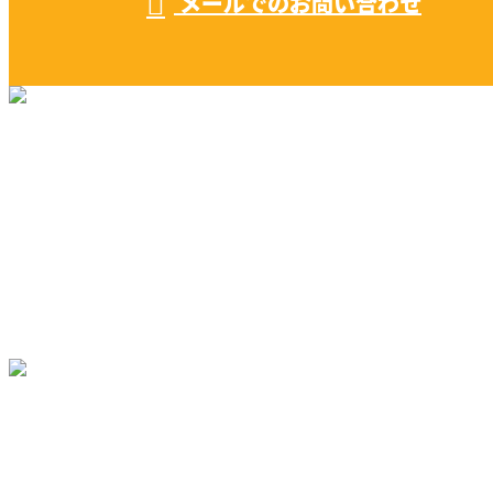
メールでのお問い合わせ
リフォーム・リノベーション
早川建築の家づくり
施工実績
早川建築を知る
ブログ
コラム
サイトマップ
〒476-0002
愛知県東海市名和町切戸17