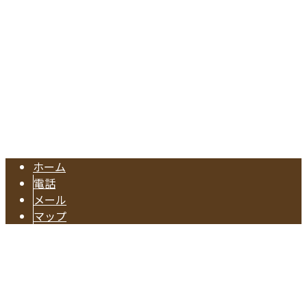
Googleマップで確認する
TEL.052-604-1289/FAX.052-601-4370
東海市の工務店『有限会社早川建築』は注文住宅やリフォー
Copyright © 注文住宅のご依頼や水回りリフォームに対応の業者なら東海
市で活動する有限会社早川建築へ. All rights reserved.
ホーム
電話
メール
マップ