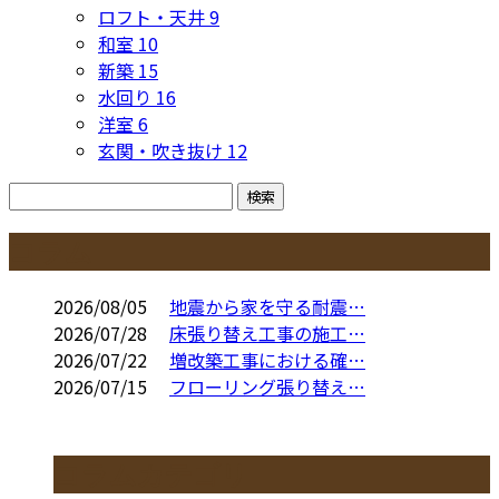
ロフト・天井
9
和室
10
新築
15
水回り
16
洋室
6
玄関・吹き抜け
12
コラム
2026/08/05
地震から家を守る耐震…
2026/07/28
床張り替え工事の施工…
2026/07/22
増改築工事における確…
2026/07/15
フローリング張り替え…
コラムカテゴリ