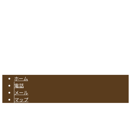
愛知県東海市名和町切戸17
Googleマップで確認する
TEL.052-604-1289/FAX.052-601-4370
東海市の工務店『有限会社早川建築』は注文住宅やリフォー
Copyright © 注文住宅のご依頼や水回りリフォームに対応の業者なら東海
市で活動する有限会社早川建築へ. All rights reserved.
ホーム
電話
メール
マップ