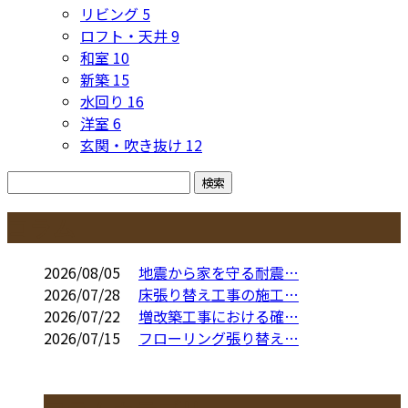
リビング
5
ロフト・天井
9
和室
10
新築
15
水回り
16
洋室
6
玄関・吹き抜け
12
コラム
2026/08/05
地震から家を守る耐震…
2026/07/28
床張り替え工事の施工…
2026/07/22
増改築工事における確…
2026/07/15
フローリング張り替え…