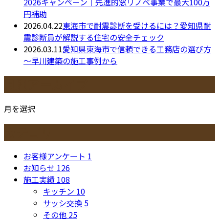
2026キャンペーン｜先進的窓リノベ事業で最大100万
円補助
2026.04.22
東海市で耐震診断を受けるには？愛知県耐
震診断員が解説する住宅の安全チェック
2026.03.11
愛知県東海市で信頼できる工務店の選び方
～早川建築の施工事例から
月別アーカイブ
月を選択
カテゴリー
お客様アンケート
1
お知らせ
126
施工実績
108
キッチン
10
サッシ交換
5
その他
25