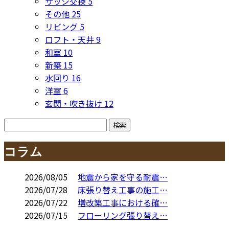
サッシ交換
5
その他
25
リビング
5
ロフト・天井
9
和室
10
新築
15
水回り
16
洋室
6
玄関・吹き抜け
12
コラム
2026/08/05
地震から家を守る耐震…
2026/07/28
床張り替え工事の施工…
2026/07/22
増改築工事における確…
2026/07/15
フローリング張り替え…